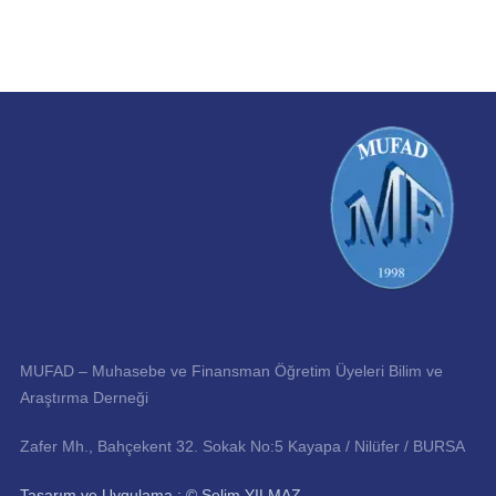
MUFAD – Muhasebe ve Finansman Öğretim Üyeleri Bilim ve
Araştırma Derneği
Zafer Mh., Bahçekent 32. Sokak No:5 Kayapa / Nilüfer / BURSA
Tasarım ve Uygulama : © Selim YILMAZ